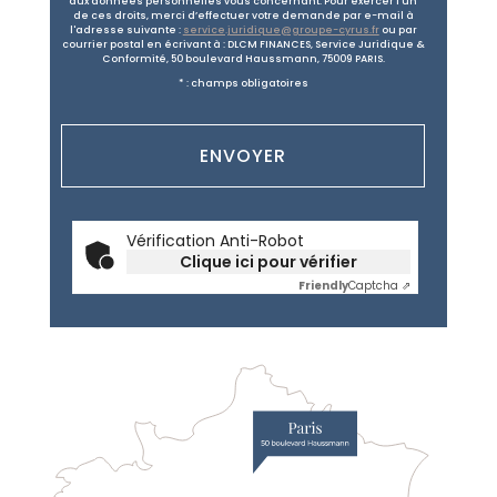
aux données personnelles vous concernant. Pour exercer l'un
de ces droits, merci d’effectuer votre demande par e-mail à
l'adresse suivante :
service.juridique@groupe-cyrus.fr
ou par
courrier postal en écrivant à : DLCM FINANCES, Service Juridique &
Conformité, 50 boulevard Haussmann, 75009 PARIS.
* : champs obligatoires
Vérification Anti-Robot
Clique ici pour vérifier
Friendly
Captcha ⇗