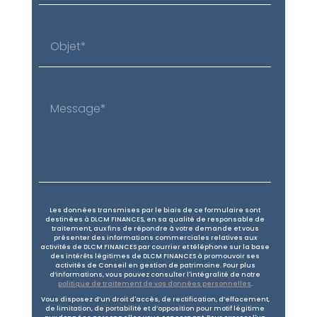
Les données transmises par le biais de ce formulaire sont
destinées à DLCM FINANCES, en sa qualité de responsable de
traitement, aux fins de répondre à votre demande et vous
présenter des informations commerciales relatives aux
activités de DLCM FINANCES par courrier et téléphone sur la base
des intérêts légitimes de DLCM FINANCES à promouvoir ses
activités de Conseil en gestion de patrimoine. Pour plus
d’informations, vous pouvez consulter l'intégralité de notre
politique de traitement de vos données personnelles
.
Vous disposez d’un droit d'accès, de rectification, d’effacement,
de limitation, de portabilité et d’opposition pour motif légitime